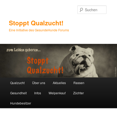
Zum
Inhalt
Suche
wechseln
Stoppt Qualzucht!
Eine Initiative des GesundeHunde Forums
Hauptmenü
Qualzucht
Über uns
Aktuelles
Rassen
Gesundheit
Infos
Welpenkauf
Züchter
Hundebesitzer