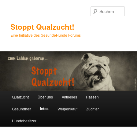
Zum
Inhalt
Suche
wechseln
Stoppt Qualzucht!
Eine Initiative des GesundeHunde Forums
Hauptmenü
Qualzucht
Über uns
Aktuelles
Rassen
Infos
Gesundheit
Welpenkauf
Züchter
Hundebesitzer