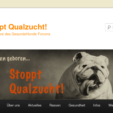
pt Qualzucht!
iative des GesundeHunde Forums
Über uns
Aktuelles
Rassen
Gesundheit
Infos
We