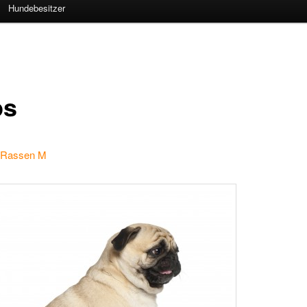
Hundebesitzer
ps
 Rassen M