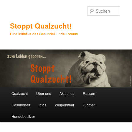
Zum
Inhalt
Suche
wechseln
Stoppt Qualzucht!
Eine Initiative des GesundeHunde Forums
Hauptmenü
Qualzucht
Über uns
Aktuelles
Rassen
Gesundheit
Infos
Welpenkauf
Züchter
Hundebesitzer